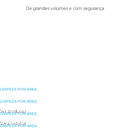
De grandes volumes e com segurança
Limpezas
industriais,
comerciais e
domésticas
LIMPEZA POR ÁREA
HOTELARIA
LIMPEZA POR ÁREA
RESTAURAÇÃO
Ver produtos
LIMPEZA POR ÁREA
INDUSTRIAL
Ver produtos
LIMPEZA POR ÁREA