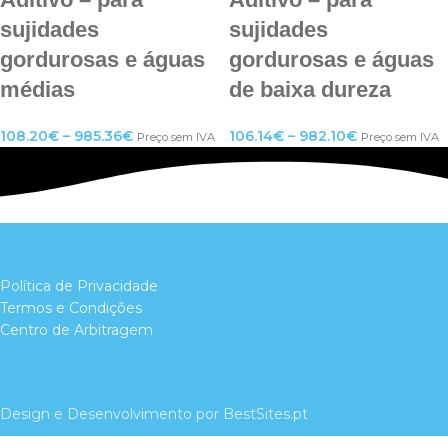
sujidades
sujidades
gordurosas e águas
gordurosas e águas
médias
de baixa dureza
108.20
€
–
985.36
€
106.14
€
–
982.10
€
Preço sem IVA
Preço sem IVA
Política de Privacidade
Termos e Condições
Centro de Arbitragem
Design e Desenvolvimento por BestSites.pt