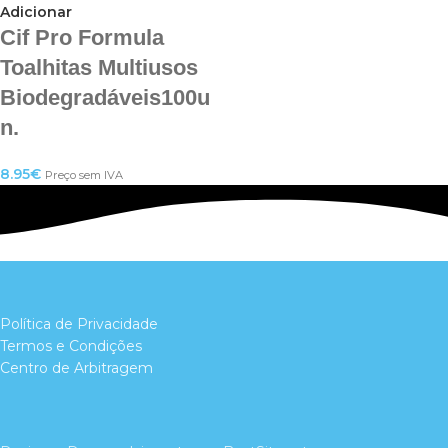
Adicionar
Cif Pro Formula
Toalhitas Multiusos
Biodegradáveis100u
n.
8.95
€
Preço sem IVA
Política de Privacidade
Termos e Condições
Centro de Arbitragem