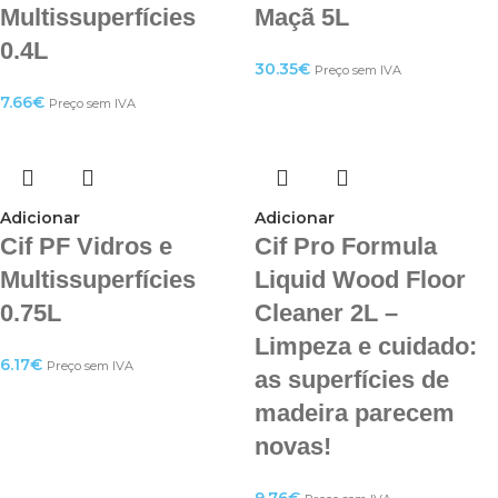
Multissuperfícies
Maçã 5L
0.4L
30.35
€
Preço sem IVA
7.66
€
Preço sem IVA
Adicionar
Adicionar
Cif PF Vidros e
Cif Pro Formula
Multissuperfícies
Liquid Wood Floor
0.75L
Cleaner 2L –
Limpeza e cuidado:
6.17
€
Preço sem IVA
as superfícies de
madeira parecem
novas!