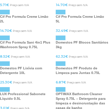
5.71
€
14.70
€
Preço sem IVA
Preço sem IVA
Cif Pro Formula Creme Limão
Cif Pro Formula Creme Limão
2L
5L
14.70
€
32.49
€
Preço sem IVA
Preço sem IVA
Cif Pro Formula Sani 4in1 Plus
Domestos PF Blocos Sanitários
Washroom Spray 0.75L
3kg
8.52
€
62.32
€
Preço sem IVA
Preço sem IVA
Domestos PF Lixívia com
Domestos PF Produto de
Detergente 10L
Limpeza para Juntas 0.75L
25.30
€
6.87
€
Preço sem IVA
Preço sem IVA
LUX Professional Sabonete
OPTIMAX Bathroom Cleaner
Líquido 0.5L
Spray 0.75L – Detergente para
limpeza e desincrustação das
3.01
€
casas de banho
Preço sem IVA