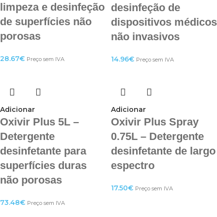
limpeza e desinfeção
desinfeção de
de superfícies não
dispositivos médicos
porosas
não invasivos
28.67
€
14.96
€
Preço sem IVA
Preço sem IVA
Adicionar
Adicionar
Oxivir Plus 5L –
Oxivir Plus Spray
Detergente
0.75L – Detergente
desinfetante para
desinfetante de largo
superfícies duras
espectro
não porosas
17.50
€
Preço sem IVA
73.48
€
Preço sem IVA