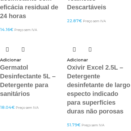
eficácia residual de
Descartáveis
24 horas
22.87
€
Preço sem IVA
14.16
€
Preço sem IVA
Adicionar
Adicionar
Germatol
Oxivir Excel 2.5L –
Desinfectante 5L –
Detergente
Detergente para
desinfetante de largo
sanitários
especto indicado
para superfícies
18.04
€
Preço sem IVA
duras não porosas
51.79
€
Preço sem IVA