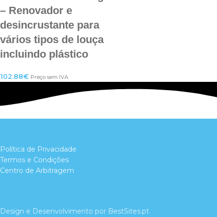
– Renovador e
desincrustante para
vários tipos de louça
incluindo plástico
102.88
€
Preço sem IVA
Política de Privacidade
Termos e Condições
Centro de Arbitragem
Design e Desenvolvimento por BestSites.pt