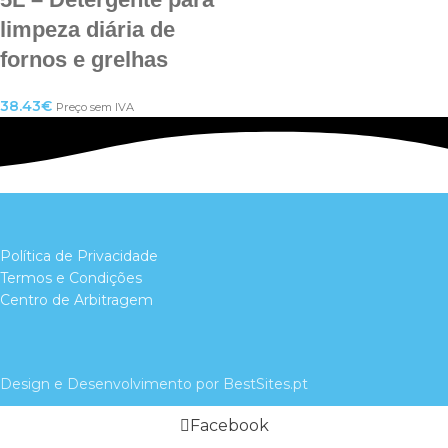
limpeza diária de
fornos e grelhas
38.43
€
Preço sem IVA
Política de Privacidade
Termos e Condições
Centro de Arbitragem
Design e Desenvolvimento por BestSites.pt
Facebook