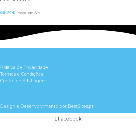
69.74
€
Preço sem IVA
Política de Privacidade
Termos e Condições
Centro de Arbitragem
Design e Desenvolvimento por BestSites.pt
Facebook