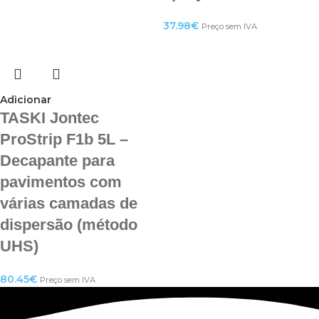
37.98
€
Preço sem IVA
Adicionar
TASKI Jontec
ProStrip F1b 5L –
Decapante para
pavimentos com
várias camadas de
dispersão (método
UHS)
80.45
€
Preço sem IVA