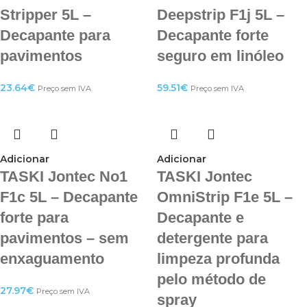
Stripper 5L –
Deepstrip F1j 5L –
Decapante para
Decapante forte
pavimentos
seguro em linóleo
23.64
€
59.51
€
Preço sem IVA
Preço sem IVA
Adicionar
Adicionar
TASKI Jontec No1
TASKI Jontec
F1c 5L – Decapante
OmniStrip F1e 5L –
forte para
Decapante e
pavimentos – sem
detergente para
enxaguamento
limpeza profunda
pelo método de
27.97
€
Preço sem IVA
spray