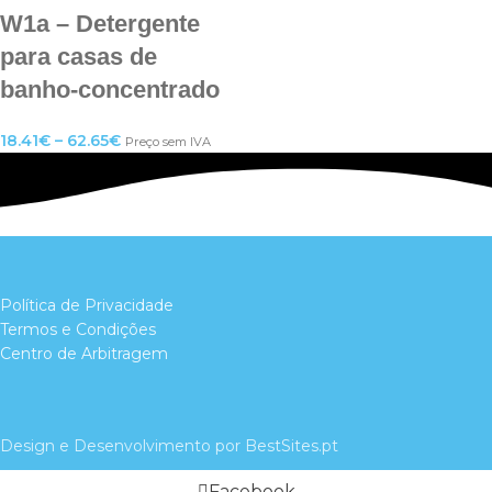
W1a – Detergente
para casas de
banho-concentrado
18.41
€
–
62.65
€
Preço sem IVA
Política de Privacidade
Termos e Condições
Centro de Arbitragem
Design e Desenvolvimento por BestSites.pt
Facebook