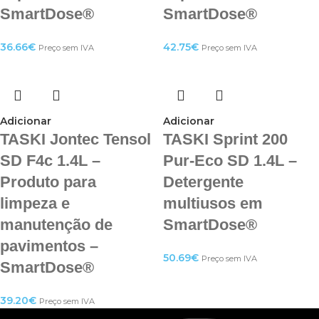
SmartDose®
SmartDose®
36.66
€
42.75
€
Preço sem IVA
Preço sem IVA
Adicionar
Adicionar
TASKI Jontec Tensol
TASKI Sprint 200
SD F4c 1.4L –
Pur-Eco SD 1.4L –
Produto para
Detergente
limpeza e
multiusos em
manutenção de
SmartDose®
pavimentos –
50.69
€
Preço sem IVA
SmartDose®
39.20
€
Preço sem IVA