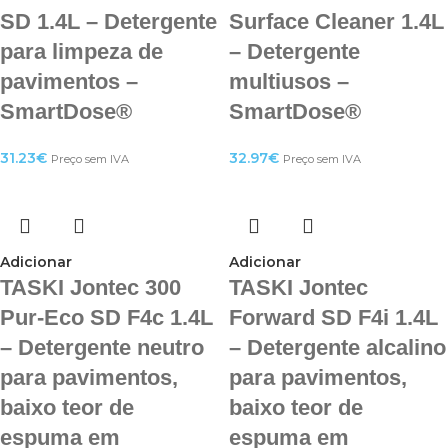
SD 1.4L – Detergente
Surface Cleaner 1.4L
para limpeza de
– Detergente
pavimentos –
multiusos –
SmartDose®
SmartDose®
31.23
€
32.97
€
Preço sem IVA
Preço sem IVA
Adicionar
Adicionar
TASKI Jontec 300
TASKI Jontec
Pur-Eco SD F4c 1.4L
Forward SD F4i 1.4L
– Detergente neutro
– Detergente alcalino
para pavimentos,
para pavimentos,
baixo teor de
baixo teor de
espuma em
espuma em