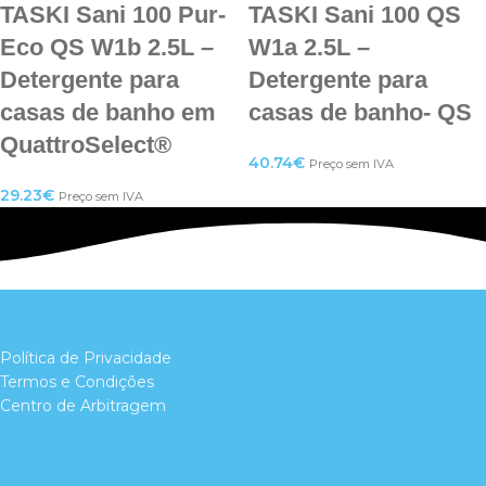
TASKI Sani 100 Pur-
TASKI Sani 100 QS
Eco QS W1b 2.5L –
W1a 2.5L –
Detergente para
Detergente para
casas de banho em
casas de banho- QS
QuattroSelect®
40.74
€
Preço sem IVA
29.23
€
Preço sem IVA
Política de Privacidade
Termos e Condições
Centro de Arbitragem