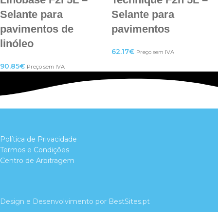
Selante para
Selante para
pavimentos de
pavimentos
linóleo
62.17
€
Preço sem IVA
90.85
€
Preço sem IVA
Política de Privacidade
Termos e Condições
Centro de Arbitragem
Design e Desenvolvimento por BestSites.pt