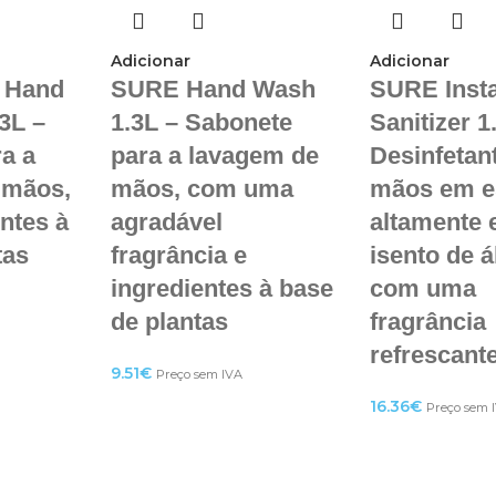
Adicionar
Adicionar
c Hand
SURE Hand Wash
SURE Inst
3L –
1.3L – Sabonete
Sanitizer 1
a a
para a lavagem de
Desinfetan
 mãos,
mãos, com uma
mãos em 
ntes à
agradável
altamente e
tas
fragrância e
isento de á
ingredientes à base
com uma
de plantas
fragrância
refrescant
9.51
€
Preço sem IVA
16.36
€
Preço sem 