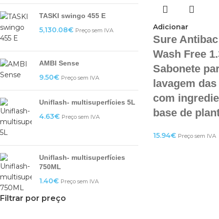
TASKI swingo 455 E
Adicionar
5,130.08
€
Preço sem IVA
Sure Antiba
Wash Free 1.
AMBI Sense
Sabonete par
9.50
€
Preço sem IVA
lavagem das
com ingredie
Uniflash- multisuperfícies 5L
base de plan
4.63
€
Preço sem IVA
15.94
€
Preço sem IVA
Uniflash- multisuperfícies
750ML
1.40
€
Preço sem IVA
Filtrar por preço