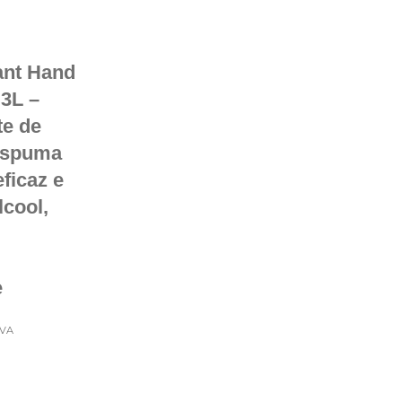
ant Hand
.3L –
te de
espuma
ficaz e
lcool,
e
IVA