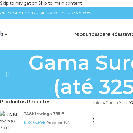
Skip to navigation
Skip to main content
ORTES GRATIS EM COMPRAS SUPERIORES A 150€
PRODUTOS
SOBRE NÓS
SERVI
Gama Sure
(até 32
Productos Recentes
Início
/
Gama Sure
/
G
TASKI swingo 755 E
6,246.34
€
Preço sem IVA