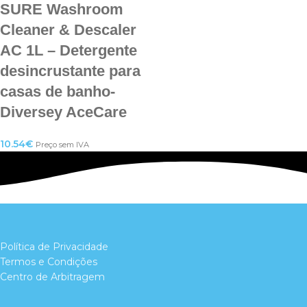
SURE Washroom
Cleaner & Descaler
AC 1L – Detergente
desincrustante para
casas de banho-
Diversey AceCare
10.54
€
Preço sem IVA
Política de Privacidade
Termos e Condições
Centro de Arbitragem