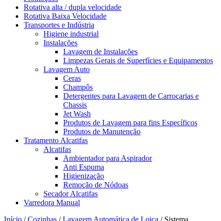
Rotativa alta / dupla velocidade
Rotativa Baixa Velocidade
Transportes e Indústria
Higiene industrial
Instalações
Lavagem de Instalações
Limpezas Gerais de Superfícies e Equipamentos
Lavagem Auto
Ceras
Champôs
Detergentes para Lavagem de Carroçarias e
Chassis
Jet Wash
Produtos de Lavagem para fins Específicos
Produtos de Manutenção
Tratamento Alcatifas
Alcatifas
Ambientador para Aspirador
Anti Espuma
Higienização
Remoção de Nódoas
Secador Alcatifas
Varredora Manual
Início
/
Cozinhas
/
Lavagem Automática de Loiça
/
Sistema