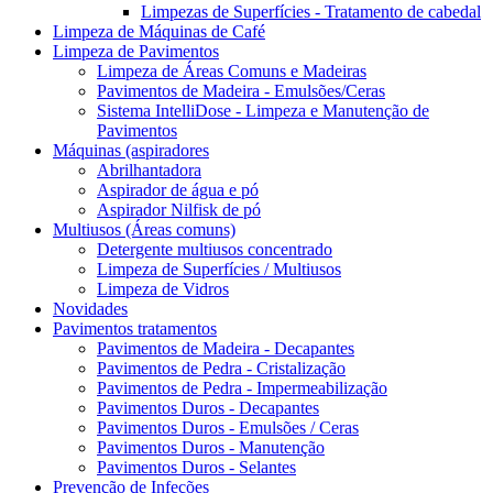
Limpezas de Superfícies - Tratamento de cabedal
Limpeza de Máquinas de Café
Limpeza de Pavimentos
Limpeza de Áreas Comuns e Madeiras
Pavimentos de Madeira - Emulsões/Ceras
Sistema IntelliDose - Limpeza e Manutenção de
Pavimentos
Máquinas (aspiradores
Abrilhantadora
Aspirador de água e pó
Aspirador Nilfisk de pó
Multiusos (Áreas comuns)
Detergente multiusos concentrado
Limpeza de Superfícies / Multiusos
Limpeza de Vidros
Novidades
Pavimentos tratamentos
Pavimentos de Madeira - Decapantes
Pavimentos de Pedra - Cristalização
Pavimentos de Pedra - Impermeabilização
Pavimentos Duros - Decapantes
Pavimentos Duros - Emulsões / Ceras
Pavimentos Duros - Manutenção
Pavimentos Duros - Selantes
Prevenção de Infeções