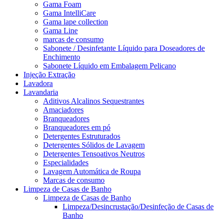
Gama Foam
Gama IntelliCare
Gama lape collection
Gama Line
marcas de consumo
Sabonete / Desinfetante Líquido para Doseadores de
Enchimento
Sabonete Líquido em Embalagem Pelicano
Injeção Extração
Lavadora
Lavandaria
Aditivos Alcalinos Sequestrantes
Amaciadores
Branqueadores
Branqueadores em pó
Detergentes Estruturados
Detergentes Sólidos de Lavagem
Detergentes Tensoativos Neutros
Especialidades
Lavagem Automática de Roupa
Marcas de consumo
Limpeza de Casas de Banho
Limpeza de Casas de Banho
Limpeza/Desincrustação/Desinfeção de Casas de
Banho