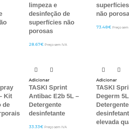
limpeza e
superfície
e
desinfeção de
não poros
não
superfícies não
73.48
€
Preço sem
porosas
28.67
€
Preço sem IVA
Adicionar
Adicionar
Spray
TASKI Sprint
TASKI Spri
– Kit
Antibac E2b 5L –
Degerm 5L
o de
Detergente
Detergente
rporais
desinfetante
desinfetan
elevada qu
33.33
€
Preço sem IVA