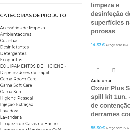
limpeza e
desinfeção d
CATEGORIAS DE PRODUTO
superfícies 
Acessórios de limpeza
porosas
Ambientadores
Cozinhas
14.33
€
Preço sem IVA
Desinfetantes
Detergentes
Ecopontos
EQUIPAMENTOS DE HIGIENE -
Dispensadores de Papel
Gama Room Care
Adicionar
Gama Soft Care
Oxivir Plus 
Gama Sure
spill kit 1un. 
Higiene Pessoal
Injeção Extração
de contençã
Lavadora
derrames co
Lavandaria
Limpeza de Casas de Banho
55.30
€
Preço sem IVA
Limpeza de Máquinas de Café