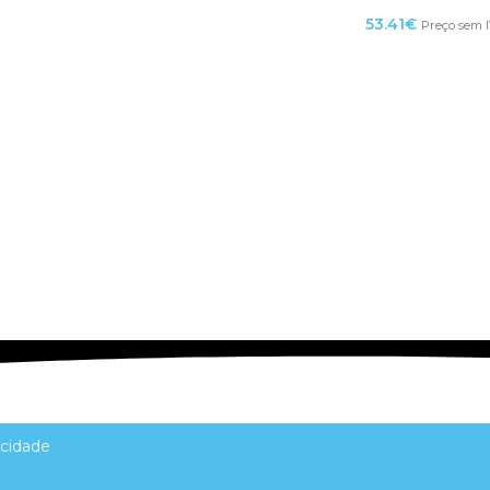
53.41
€
Preço sem 
acidade