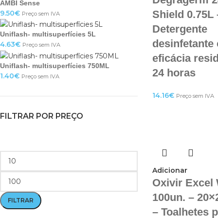
AMBI Sense
Shield 0.75L 
9.50
€
Preço sem IVA
Detergente
Uniflash- multisuperfícies 5L
desinfetante
4.63
€
Preço sem IVA
eficácia resi
Uniflash- multisuperfícies 750ML
24 horas
1.40
€
Preço sem IVA
14.16
€
Preço sem IVA
FILTRAR POR PREÇO
Adicionar
Oxivir Excel
100un. – 20×
FILTRAR
– Toalhetes 