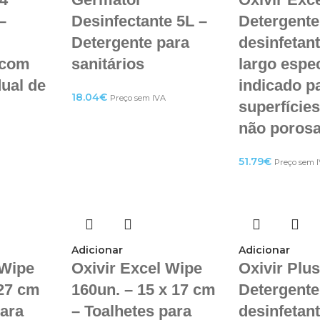
–
Desinfectante 5L –
Detergente
Detergente para
desinfetan
 com
sanitários
largo espe
dual de
indicado p
18.04
€
Preço sem IVA
superfície
não poros
51.79
€
Preço sem 
Adicionar
Adicionar
 Wipe
Oxivir Excel Wipe
Oxivir Plus
27 cm
160un. – 15 x 17 cm
Detergente
para
– Toalhetes para
desinfetan