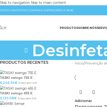
Skip to navigation
Skip to main content
ORTES GRATIS EM COMPRAS SUPERIORES A 150€
PRODUTOS
SOBRE NÓS
SERVI
Desinfet
PRODUCTOS RECENTES
Início
/
Prevenção d
TASKI swingo 755 E
6,246.34
€
Preço sem IVA
TASKI swingo 455 E
5,130.08
€
Preço sem IVA
Adicionar
Degragerm 