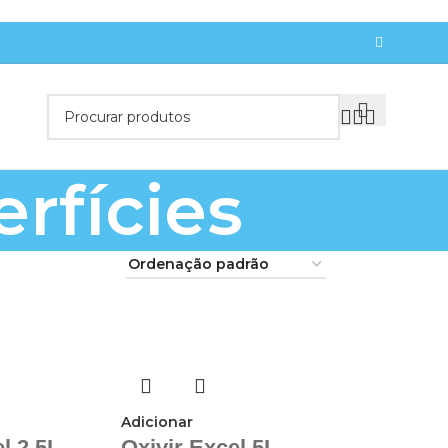
rfícies
Adicionar
l 2.5L –
Oxivir Excel 5L –