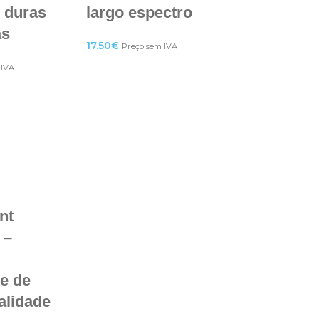
s duras
largo espectro
as
17.50
€
Preço sem IVA
 IVA
nt
 –
te de
alidade