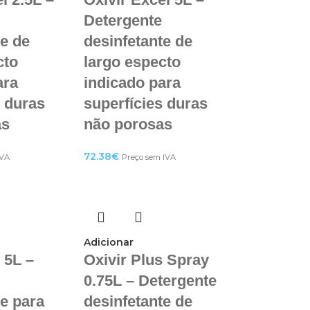
Detergente
te de
desinfetante de
cto
largo especto
ara
indicado para
s duras
superfícies duras
as
não porosas
72.38
€
IVA
Preço sem IVA
Adicionar
 5L –
Oxivir Plus Spray
0.75L – Detergente
te para
desinfetante de