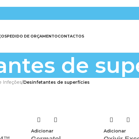
ÇOS
PEDIDO DE ORÇAMENTO
CONTACTOS
antes de supe
e Infeções
/
Desinfetantes de superfícies
Adicionar
Adicionar
24™
Germatol
Oxivir Exce