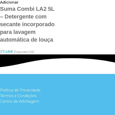
Adicionar
Suma Combi LA2 5L
– Detergente com
secante incorporado
para lavagem
automática de louça
27.48
€
Preço sem IVA
Política de Privacidade
Termos e Condições
Centro de Arbitragem