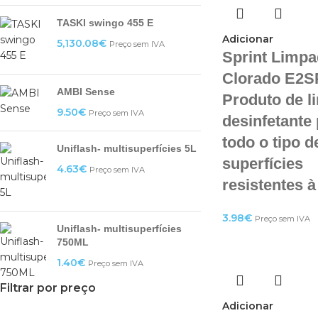
TASKI swingo 455 E
Adicionar
5,130.08
€
Preço sem IVA
Sprint Limpa
Clorado E2S
AMBI Sense
Produto de l
9.50
€
Preço sem IVA
desinfetante
todo o tipo d
Uniflash- multisuperfícies 5L
superfícies
4.63
€
Preço sem IVA
resistentes 
3.98
€
Preço sem IVA
Uniflash- multisuperfícies
750ML
1.40
€
Preço sem IVA
Filtrar por preço
Adicionar