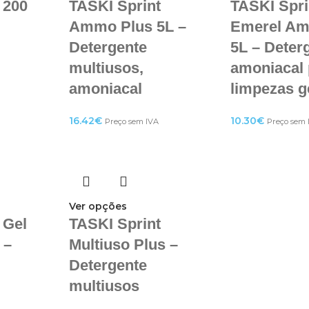
 200
TASKI Sprint
TASKI Spri
Ammo Plus 5L –
Emerel Am
Detergente
5L – Deter
multiusos,
amoniacal 
amoniacal
limpezas g
16.42
€
10.30
€
Preço sem IVA
Preço sem 
Ver opções
 Gel
TASKI Sprint
 –
Multiuso Plus –
Detergente
multiusos