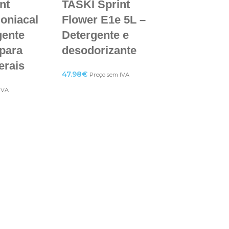
nt
TASKI Sprint
oniacal
Flower E1e 5L –
gente
Detergente e
para
desodorizante
erais
47.98
€
Preço sem IVA
IVA