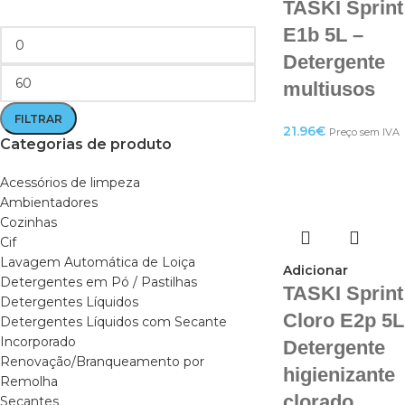
TASKI Sprint
E1b 5L –
Detergente
multiusos
FILTRAR
21.96
€
Preço sem IVA
Categorias de produto
Acessórios de limpeza
Ambientadores
Cozinhas
Cif
Lavagem Automática de Loiça
Adicionar
Detergentes em Pó / Pastilhas
TASKI Sprint
Detergentes Líquidos
Cloro E2p 5L
Detergentes Líquidos com Secante
Incorporado
Detergente
Renovação/Branqueamento por
higienizante
Remolha
clorado
Secantes