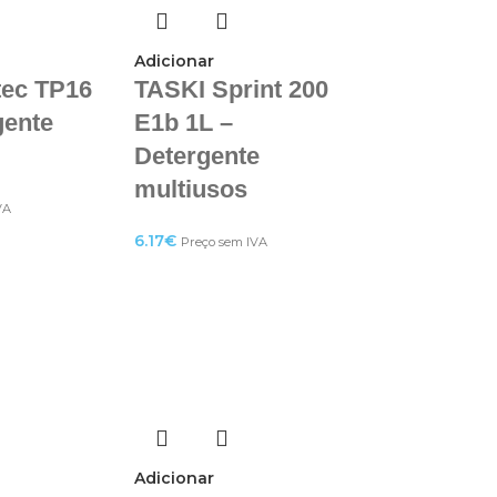
Adicionar
tec TP16
TASKI Sprint 200
gente
E1b 1L –
Detergente
multiusos
VA
6.17
€
Preço sem IVA
Adicionar