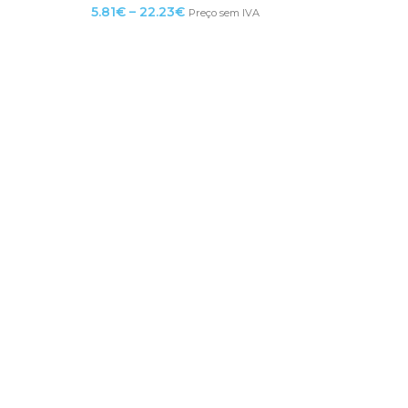
5.81
€
–
22.23
€
Preço sem IVA