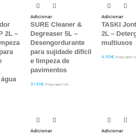
Adicionar
Adicionar
dor
SURE Cleaner &
TASKI Jon
P 2L –
Degreaser 5L –
2L – Deter
impeza
Desengordurante
multiusos
 para
para sujidade difícil
4.93
€
Preço sem I
e
e limpeza de
pavimentos
à água
31.91
€
Preço sem IVA
Adicionar
Adicionar