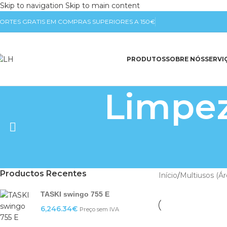
Skip to navigation
Skip to main content
ORTES GRATIS EM COMPRAS SUPERIORES A 150€
PRODUTOS
SOBRE NÓS
SERVI
Limpez
Productos Recentes
Início
/
Multiusos (Á
TASKI swingo 755 E
6,246.34
€
Preço sem IVA