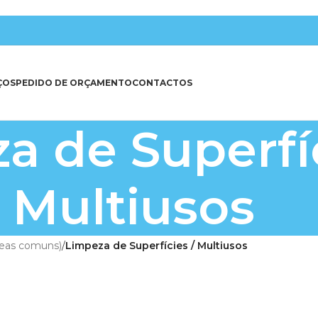
ÇOS
PEDIDO DE ORÇAMENTO
CONTACTOS
a de Superfíc
Multiusos
reas comuns)
/
Limpeza de Superfícies / Multiusos